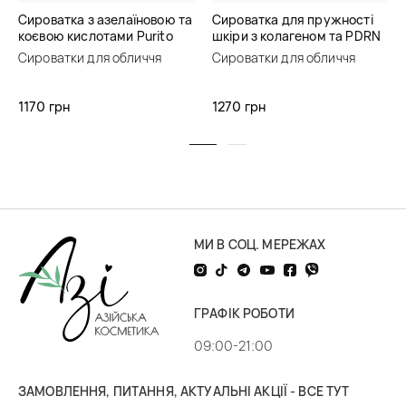
Сироватка з азелаїновою та
Сироватка для пружності
коєвою кислотами Purito
шкіри з колагеном та PDRN
Seoul Azelaic Acid 10 Kojic
Purito Multi PDRN Collagen
Сироватки для обличчя
Сироватки для обличчя
Tea Tree Serum
EGF Serum
1170 грн
1270 грн
МИ В СОЦ. МЕРЕЖАХ
ГРАФІК РОБОТИ
09:00-21:00
ЗАМОВЛЕННЯ, ПИТАННЯ, АКТУАЛЬНІ АКЦІЇ - ВСЕ ТУТ