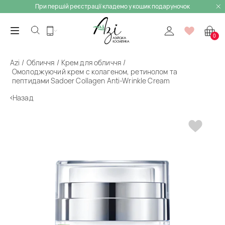
При першій реєстрації кладемо у кошик подаруночок
0
Azi
Обличчя
Крем для обличчя
Омолоджуючий крем с колагеном, ретинолом та
пептидами Sadoer Collagen Anti-Wrinkle Cream
Назад