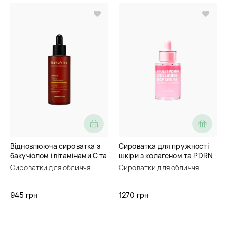
Відновлююча сироватка з
Сироватка для пружності
бакучіолом і вітамінами C та
шкіри з колагеном та PDRN
E Thank You Farmer BakuVita
Purito Multi PDRN Collagen
Сироватки для обличчя
Сироватки для обличчя
Revitalizing Ampoule
EGF Serum
945 грн
1270 грн