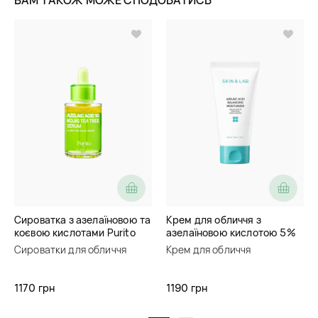
Сироватка з азелаїновою та
Крем для обличчя з
коєвою кислотами Purito
азелаїновою кислотою 5%
Seoul Azelaic Acid 10 Kojic
Skin&Lab Azelaic Acid
Сироватки для обличчя
Крем для обличчя
Tea Tree Serum
Balancing Moisturizer
1170 грн
1190 грн