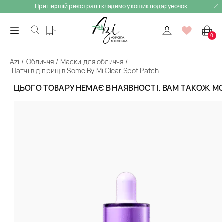
При першій реєстрації кладемо у кошик подаруночок
0
Azi
Обличчя
Маски для обличчя
Патчі від прищів Some By Mi Clear Spot Patch
ЦЬОГО ТОВАРУ НЕМАЄ В НАЯВНОСТІ. ВАМ ТАКОЖ 
Назад