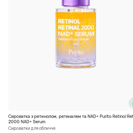
Патчі від прищів Some By Mi Clear
Spot Patch
Обличчя
Сироватка з ретинолом, ретиналем та NAD+ Purito Retinol Ret
код товару
hz0168
2000 NAD+ Serum
Допомагають швидше впоратися із висипаннями,
Сироватки для обличчя
прискорюють загоєння. Патчі від прищів Some By Mi Clear