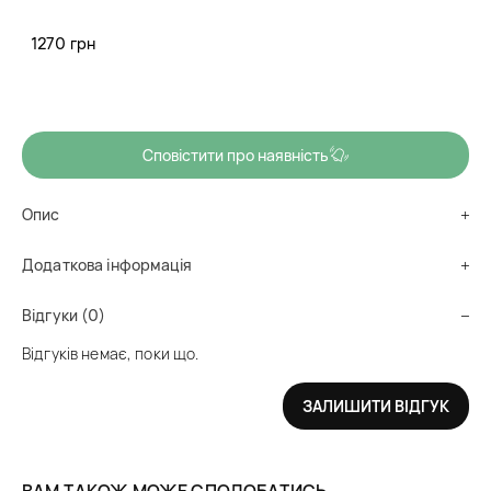
Spot Patch захищають від попадання бактерій, не помітні на
1270 грн
шкірі, підходять для застосування в денний час.
Немає в наявності
Сповістити про наявність
Опис
Додаткова інформація
Відгуки (0)
Відгуків немає, поки що.
ЗАЛИШИТИ ВІДГУК
ВАМ ТАКОЖ МОЖЕ СПОДОБАТИСЬ