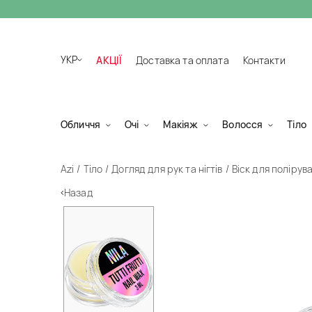
УКР
АКЦІЇ
Доставка та оплата
Контакти
Обличчя
Очі
Макіяж
Волосся
Тіло
Azi
Тіло
Догляд для рук та нігтів
Віск для поліруван
Назад