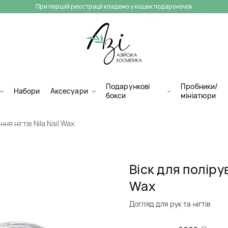
При першій реєстрації кладемо у кошик подаруночок
Подарункові
Пробники/
Набори
Аксесуари
бокси
мініатюри
ня нігтів Nila Nail Wax
Віск для полірув
Wax
Догляд для рук та нігтів