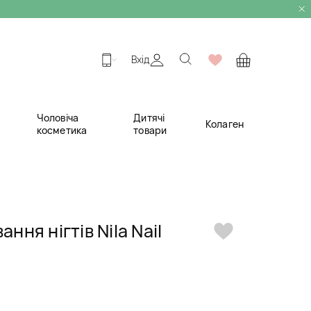
Вхід
Чоловіча
Дитячі
Колаген
косметика
товари
ання нігтів Nila Nail