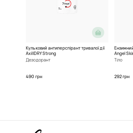
Кульковий антиперспірант тривалої дії
Ензимний 
AxillDRY Strong
Angel Sk
Дезодорант
Тіло
490 грн
292 грн