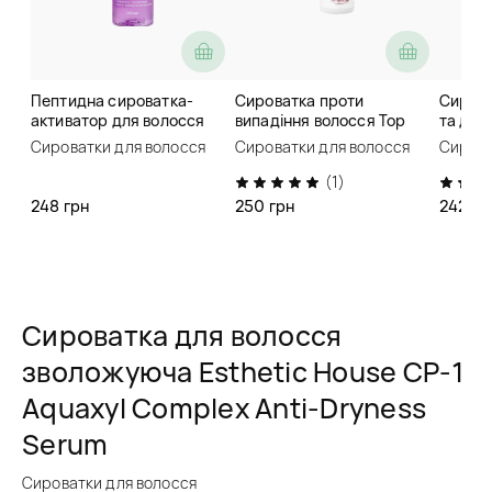
Пептидна сироватка-
Сироватка проти
Сирова
активатор для волосся
випадіння волосся Top
та для
Soika Capixyl Active Hair
Beauty Hair Loss Serum
волосс
Сироватки для волосся
Сироватки для волосся
Сирова
Serum
Anti-ha
(1)
248 грн
250 грн
242 гр
Сироватка для волосся
зволожуюча Esthetic House CP-1
Aquaxyl Complex Anti-Dryness
Serum
Сироватки для волосся