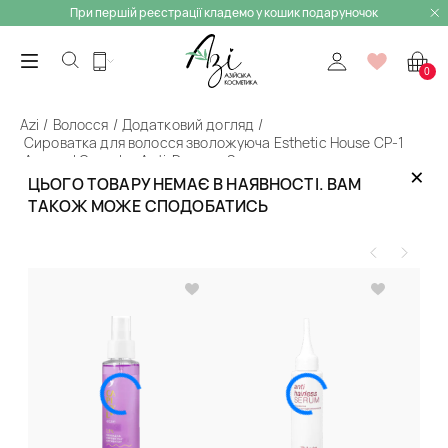
При першій реєстрації кладемо у кошик подаруночок
0
Azi
Волосся
Додатковий догляд
Сироватка для волосся зволожуюча Esthetic House CP-1
Aquaxyl Complex Anti-Dryness Serum
×
ЦЬОГО ТОВАРУ НЕМАЄ В НАЯВНОСТІ. ВАМ
Назад
ТАКОЖ МОЖЕ СПОДОБАТИСЬ