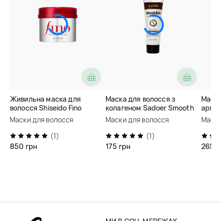
Живильна маска для
Маска для волосся з
Маска
волосся Shiseido Fino
колагеном Sadoer Smooth
арган
Premium Touch Hair Mask
Hair Collagen Nourish Repair
Moroc
Маски для волосся
Маски для волосся
Маски
Hair Mask
(1)
(1)
850 грн
175 грн
265 г