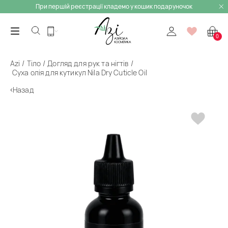
При першій реєстрації кладемо у кошик подаруночок
0
Azi
Тіло
Догляд для рук та нігтів
Суха олія для кутикул Nila Dry Cuticle Oil
Назад