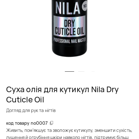
Суха олія для кутикул Nila Dry
Cuticle Oil
Догляд для рук та нігтів
код товару
no0007
Живить, пом’якшує та зволожує кутикулу, зменшити сухість,
лущення й огрубіння шкіри навколо нігтів, підтримує більш