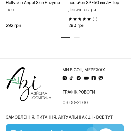
Hollyskin Angel Skin Enzyme
лосьйон SPF50 вік 3+ Top
Shaving Gel
Beauty
Тіло
Дитячі товари
(1)
292 грн
280 грн
МИ В СОЦ. МЕРЕЖАХ
ГРАФІК РОБОТИ
09:00-21:00
ЗАМОВЛЕННЯ, ПИТАННЯ, АКТУАЛЬНІ АКЦІЇ - ВСЕ ТУТ