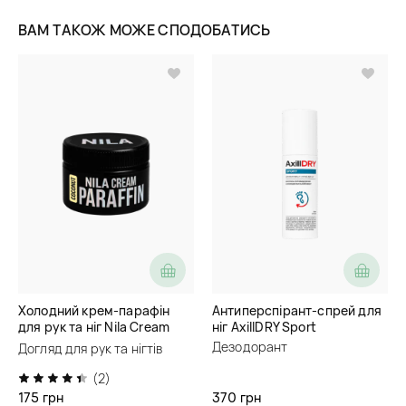
ВАМ ТАКОЖ МОЖЕ СПОДОБАТИСЬ
Холодний крем-парафін
Антиперспірант-спрей для
для рук та ніг Nila Cream
ніг AxillDRY Sport
Paraffin
Дезодорант
Догляд для рук та нігтів
(2)
175 грн
370 грн