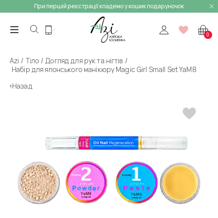
При першій реєстрації кладемо у кошик подаруночок
0
Azi
Тіло
Догляд для рук та нігтів
Набір для японського манікюру Magic Girl Small Set YaM8
Назад