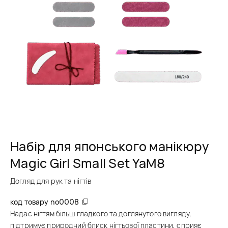
Набір для японського манікюру
Magic Girl Small Set YaM8
Догляд для рук та нігтів
код товару
no0008
Надає нігтям більш гладкого та доглянутого вигляду,
підтримує природний блиск нігтьової пластини, сприяє