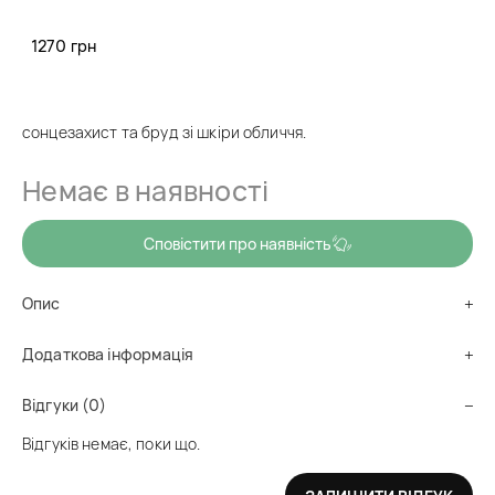
Обличчя
1270 грн
код товару
sm0025
Делікатно очищує шкіру, зволожує та має активні доглядові
компоненти у складі. Освіжає та відмінно змиває макіяж,
сонцезахист та бруд зі шкіри обличчя.
Немає в наявності
Сповістити про наявність
Опис
Додаткова інформація
Відгуки (0)
Відгуків немає, поки що.