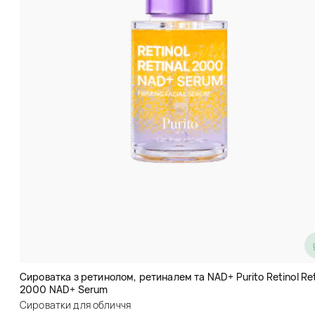
Молочко для очищення шкіри та
зняття макіяжу з
амінокислотами Titian Amino
Сироватка з ретинолом, ретиналем та NAD+ Purito Retinol Ret
2000 NAD+ Serum
Acid Brightening Facial Cleanser
Сироватки для обличчя