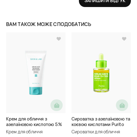
ЗАЛИШИТИ ВІДГУК
ВАМ ТАКОЖ МОЖЕ СПОДОБАТИСЬ
Крем для обличчя з
Сироватка з азелаїновою та
азелаїновою кислотою 5%
коєвою кислотами Purito
Skin&Lab Azelaic Acid
Seoul Azelaic Acid 10 Kojic
Крем для обличчя
Сироватки для обличчя
Balancing Moisturizer
Tea Tree Serum