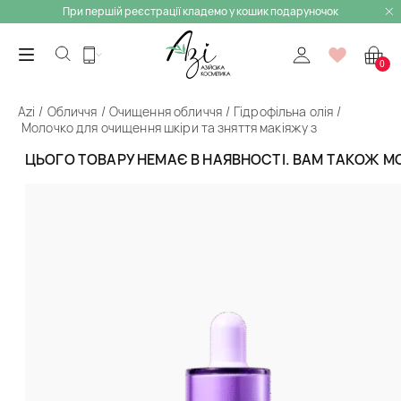
При першій реєстрації кладемо у кошик подаруночок
0
Azi
Обличчя
Очищення обличчя
Гідрофільна олія
Молочко для очищення шкіри та зняття макіяжу з
амінокислотами Titian Amino Acid Brightening Facial
ЦЬОГО ТОВАРУ НЕМАЄ В НАЯВНОСТІ. ВАМ ТАКОЖ 
Cleanser
Назад