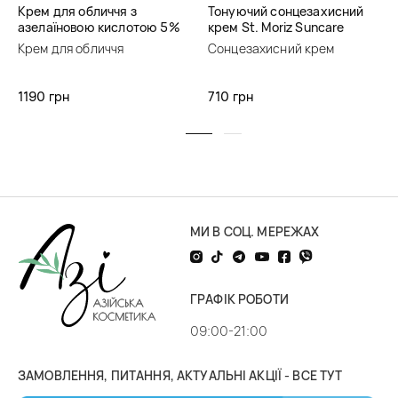
Крем для обличчя з
Тонуючий сонцезахисний
азелаїновою кислотою 5%
крем St. Moriz Suncare
Skin&Lab Azelaic Acid
SPF50 Tinded Face
Крем для обличчя
Сонцезахисний крем
Balancing Moisturizer
Sunscreen
1190 грн
710 грн
МИ В СОЦ. МЕРЕЖАХ
ГРАФІК РОБОТИ
09:00-21:00
ЗАМОВЛЕННЯ, ПИТАННЯ, АКТУАЛЬНІ АКЦІЇ - ВСЕ ТУТ