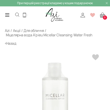
При першій реєстрації кладемо у кошик подаруночок
0
Azi
Акції
Для обличчя
Міцелярна вода A’pieu Micellar Cleansing Water Fresh
Назад