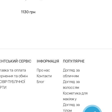
1130 грн
ЄНТСЬКИЙ СЕРВІС
ІНФОРМАЦІЯ
ПОПУЛЯРНЕ
тавка та оплата
Про нас
Догляд за
ернення та обмін
Контакти
обличчям
ОВІР ПУБЛІЧНОЇ
Блог
Догляд за
РТИ
волоссям
Косметика для
макіяжу
Догляд за
тілом