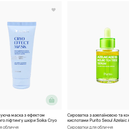
уюча маска з ефектом
Сироватка з азелаїновою та к
го ліфтингу шкіри Soika Cryo
кислотами Purito Seoul Azelaic 
ask
Kojic Tea Tree Serum
я обличчя
Сироватки для обличчя