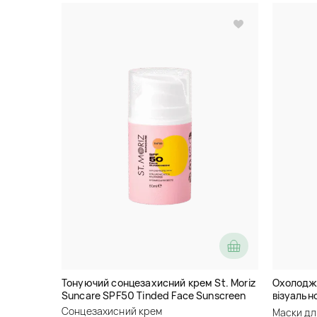
Тонуючий сонцезахисний крем St. Moriz
Охолодж
Suncare SPF50 Tinded Face Sunscreen
візуально
Effect M
Сонцезахисний крем
Маски дл