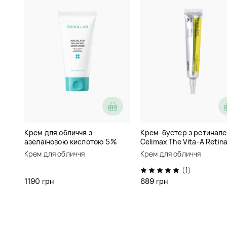
Крем для обличчя з
Крем-бустер з ретинал
азелаїновою кислотою 5%
Celimax The Vita-A Retina
Skin&Lab Azelaic Acid
Shot Tightening Booster
Крем для обличчя
Крем для обличчя
Balancing Moisturizer
(1)
1190 грн
689 грн