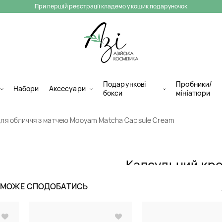
При першій реєстрації кладемо у кошик подаруночок
Подарункові
Пробники/
Набори
Аксесуари
бокси
мініатюри
для обличчя з матчею Mooyam Matcha Capsule Cream
Капсульний кре
матчею Mooyam
Ж МОЖЕ СПОДОБАТИСЬ
Cream
Крем для обличчя