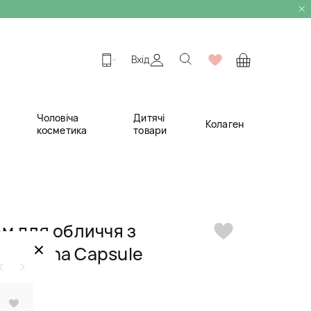
Вхід
Чоловіча
Дитячі
Колаген
косметика
товари
м для обличчя з
×
 Matcha Capsule