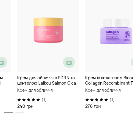
(2)
код товару
cr1107
Зменшує сухість і тьмяність 
пом’якшує, сприяє рівнішому
вигляд без відчуття стягнуто
Немає в наявно
Сповістити про наявні
ем
Крем для обличчя з PDRN та
Крем із колагеном Bio
l
центелою Laikou Salmon Cica
Collagen Recombinant 
Опис
PDRN
Moisturizing Cream
Крем для обличчя
Крем для обличчя
Додаткова інформація
(1)
(1)
240 грн
276 грн
Відгуки (2)
(5)
Шипотько Тетяна