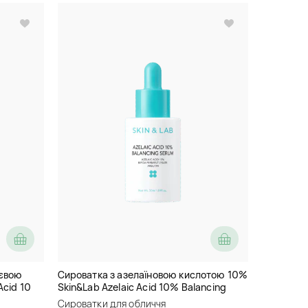
оєвою
Сироватка з азелаїновою кислотою 10%
Acid 10
Skin&Lab Azelaic Acid 10% Balancing
Serum
Сироватки для обличчя