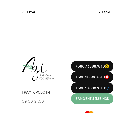
710 грн
170 грн
+380738887810
+380958887810
+380978887810
ГРАФІК РОБОТИ
ЗАМОВИТИ ДЗВІНОК
09:00-21:00