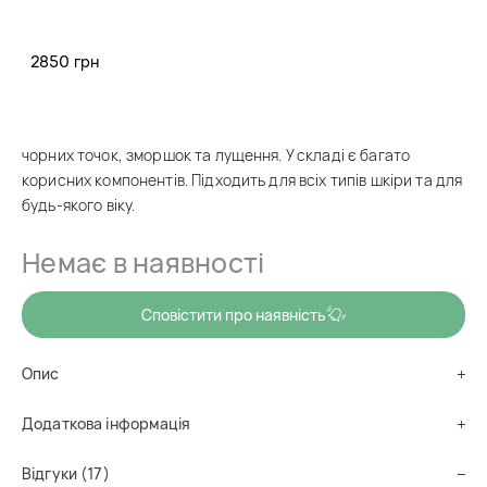
код товару
pn0032
Комплексний догляд, оновлює дерму, очищує, зволожує,
2850 грн
омолоджує. Набір з пінкою, сироваткою під очі, сироваткою
для обличчя, емульсією та кремом Luofmiss Bifid Yeast
Retinol Nine-Piece Set допоможе вам позбутися сухості,
чорних точок, зморшок та лущення. У складі є багато
корисних компонентів. Підходить для всіх типів шкіри та для
будь-якого віку.
Немає в наявності
Сповістити про наявність
Опис
Додаткова інформація
Відгуки (17)