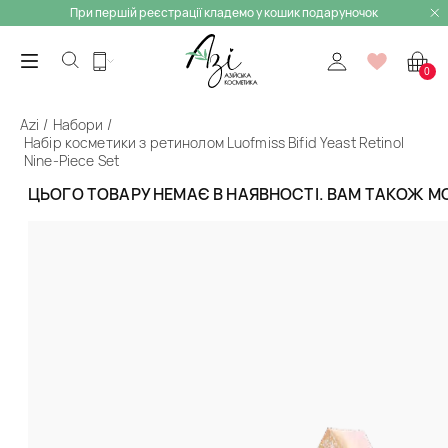
При першій реєстрації кладемо у кошик подаруночок
0
Azi
Набори
Набір косметики з ретинолом Luofmiss Bifid Yeast Retinol
Nine-Piece Set
ЦЬОГО ТОВАРУ НЕМАЄ В НАЯВНОСТІ. ВАМ ТАКОЖ 
Назад