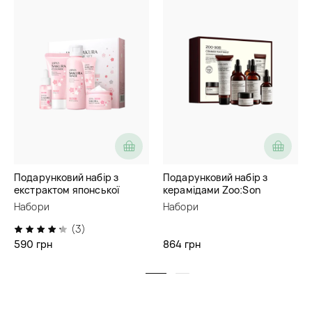
Подарунковий набір з
Подарунковий набір з
екстрактом японської
керамідами Zoo:Son
сакури LAIKOU Japan
Ceramide Yeast Moist
Набори
Набори
Sakura Skincare Set
(3)
590 грн
864 грн