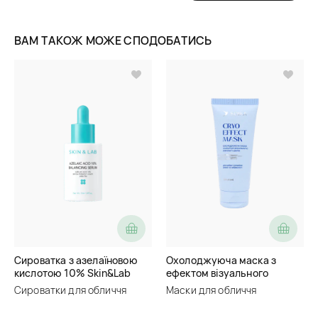
ВАМ ТАКОЖ МОЖЕ СПОДОБАТИСЬ
Сироватка з азелаїновою
Охолоджуюча маска з
кислотою 10% Skin&Lab
ефектом візуального
Azelaic Acid 10% Balancing
ліфтингу шкіри Soika Cryo
Сироватки для обличчя
Маски для обличчя
Serum
Effect Mask