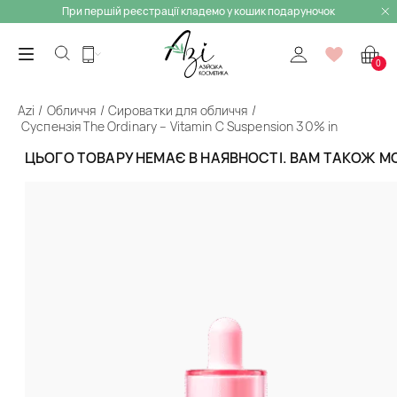
При першій реєстрації кладемо у кошик подаруночок
0
Azi
Обличчя
Сироватки для обличчя
Суспензія The Ordinary – Vitamin C Suspension 30% in
Silicone
ЦЬОГО ТОВАРУ НЕМАЄ В НАЯВНОСТІ. ВАМ ТАКОЖ 
Назад