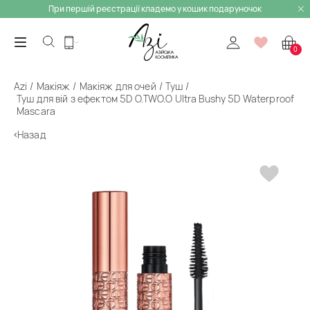
При першій реєстрації кладемо у кошик подаруночок
0
Azi
Макіяж
Макіяж для очей
Туш
Туш для вій з ефектом 5D O.TWO.O Ultra Bushy 5D Waterproof
Mascara
Назад