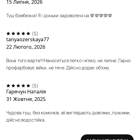
15 Липня, 2026
Туш бомбезна! Я і доньки задоволені на 💯💯💯💯💯
(5)
tanyaozerskaya77
22 Лютого, 2026
Вона того варта!!!Наноситься легко і м’яко, не липне..Гарно
профарбовує війки, не тече. Дійсно додає об’єму.
(5)
Гарячун Наталія
31 Жовтня, 2025
Чудова туш, без комочків, вії виглядають довгими,,пухкими,
дійсно водостійка,