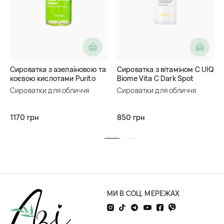
Сироватка з азелаїновою та
Сироватка з вітаміном C UIQ
коєвою кислотами Purito
Biome Vita C Dark Spot
Seoul Azelaic Acid 10 Kojic
Serum
Сироватки для обличчя
Сироватки для обличчя
Tea Tree Serum
1170 грн
850 грн
МИ В СОЦ. МЕРЕЖАХ