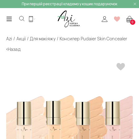
При першій реєстрації кладемо у кошик подаруночок
0
Azi
Акції
Для макіяжу
Консилер Pudaier Skin Concealer
Назад