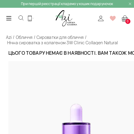
При першій реєстрації кладемо у кошик подаруночок
0
Azi
Обличчя
Сироватки для обличчя
Нічна сироватка з колагеном 3W Clinic Collagen Natural
Time Sleep Ampoule
ЦЬОГО ТОВАРУ НЕМАЄ В НАЯВНОСТІ. ВАМ ТАКОЖ 
Назад