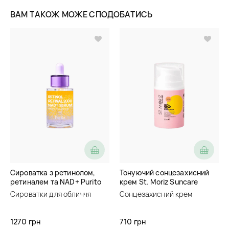
ВАМ ТАКОЖ МОЖЕ СПОДОБАТИСЬ
Сироватка з ретинолом,
Тонуючий сонцезахисний
ретиналем та NAD+ Purito
крем St. Moriz Suncare
Retinol Retinal 2000 NAD+
SPF50 Tinded Face
Сироватки для обличчя
Сонцезахисний крем
Serum
Sunscreen
1270 грн
710 грн