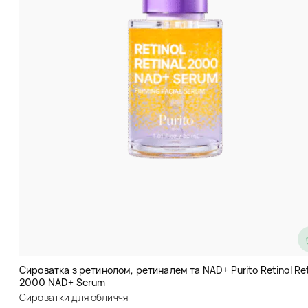
Нічна сироватка з колагеном 3W
Clinic Collagen Natural Time
Sleep Ampoule
Сироватка з ретинолом, ретиналем та NAD+ Purito Retinol Ret
Сироватки для обличчя
2000 NAD+ Serum
Сироватки для обличчя
код товару
sy0125