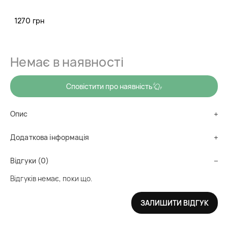
Антивікова нічна сироватка з колагеном, глибоко зволожує
1270 грн
шкіру під час сну та інтенсивно насичує вітамінами. Дарує
ліфтинг-ефект!
Немає в наявності
Сповістити про наявність
Опис
Додаткова інформація
Відгуки (0)
Відгуків немає, поки що.
ЗАЛИШИТИ ВІДГУК