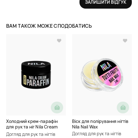
ЗАЛИШИТИ ВІДГУК
ВАМ ТАКОЖ МОЖЕ СПОДОБАТИСЬ
Холодний крем-парафін
Віск для полірування нігтів
для рук та ніг Nila Cream
Nila Nail Wax
Paraffin
Догляд для рук та нігтів
Догляд для рук та нігтів