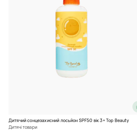
Мило-пінка для рук полуничний
макарон Top Beauty Baby Hand
Washing Foam Strawberry
Дитячий сонцезахисний лосьйон SPF50 вік 3+ Top Beauty
Macarons
Дитячі товари
Дитячі товари