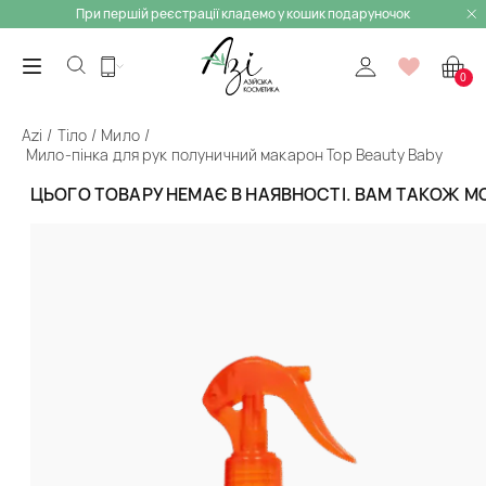
При першій реєстрації кладемо у кошик подаруночок
0
Azi
Тіло
Мило
Мило-пінка для рук полуничний макарон Top Beauty Baby
Hand Washing Foam Strawberry Macarons
ЦЬОГО ТОВАРУ НЕМАЄ В НАЯВНОСТІ. ВАМ ТАКОЖ 
Назад