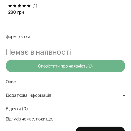
(1)
код товару
thz0266
280 грн
Очищає, чинить антибактеріальну дію, зволожує, захищає
та помʼякшує шкіру рук. Мило-пінка має приємний
полуничний аромат, рожевий колір пінки та диспенсер в
формі квітки.
Немає в наявності
Сповістити про наявність
Опис
Додаткова інформація
Відгуки (0)
Відгуків немає, поки що.