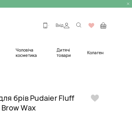
Вхід
Чоловіча
Дитячі
Колаген
косметика
товари
ля брів Pudaier Fluff
g Brow Wax