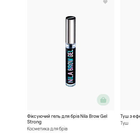
Фіксуючий гель для брів Nila Brow Gel
Туш з ефе
Strong
Туш
Косметика для брів