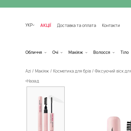
УКР
АКЦІЇ
Доставка та оплата
Контакти
Обличчя
Очі
Макіяж
Волосся
Тіло
Azi
Макіяж
Косметика для брів
Фіксуючий віск для
Назад