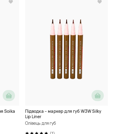
я Soika
Підводка – маркер для губ W3W Silky
Lip Liner
Олівець для губ
(1)