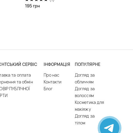
195 грн
ЄНТСЬКИЙ СЕРВІС
ІНФОРМАЦІЯ
ПОПУЛЯРНЕ
тавка та оплата
Про нас
Догляд за
ернення та обмін
Контакти
обличчям
ОВІР ПУБЛІЧНОЇ
Блог
Догляд за
РТИ
волоссям
Косметика для
макіяжу
Догляд за
тілом