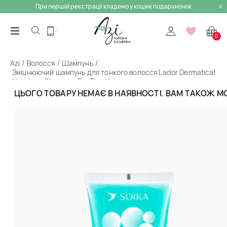
При першій реєстрації кладемо у кошик подаруночок
0
Azi
Волосся
Шампунь
Зміцнюючий шампунь для тонкого волосся Lador Dermatical
Hair-Loss Shampoo For Thin Hair
ЦЬОГО ТОВАРУ НЕМАЄ В НАЯВНОСТІ. ВАМ ТАКОЖ 
Назад