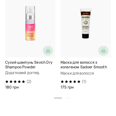
Сухий шампунь Sevich Dry
Маска для волосся з
Shampoo Powder
колагеном Sadoer Smooth
Hair Collagen Nourish Repair
Додатковий догляд
Маски для волосся
Hair Mask
(2)
(1)
180 грн
175 грн