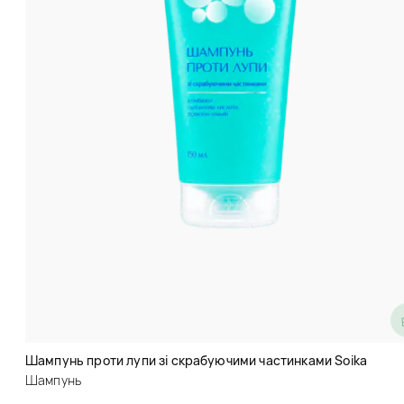
Зміцнюючий шампунь для
тонкого волосся Lador
Dermatical Hair-Loss Shampoo
For Thin Hair
Шампунь проти лупи зі скрабуючими частинками Soika
Шампунь
Шампунь