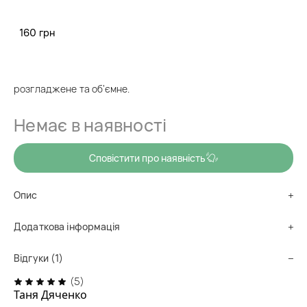
(1)
160 грн
код товару
sh0049
Глибоко очищує шкіру голови, не пересушуючи довжину.
Після використання шампуню волосся зволожене,
розгладжене та об’ємне.
Немає в наявності
Сповістити про наявність
Опис
Додаткова інформація
Відгуки (1)
(5)
Таня Дяченко