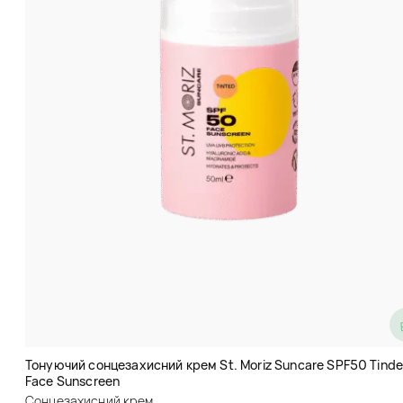
Сонцезахисний крем з
протеїнами молока LAIKOU Milk
Brightening Sunscreen SPF50 PA
+++
Тонуючий сонцезахисний крем St. Moriz Suncare SPF50 Tind
Face Sunscreen
Сонцезахисний крем
Сонцезахисний крем