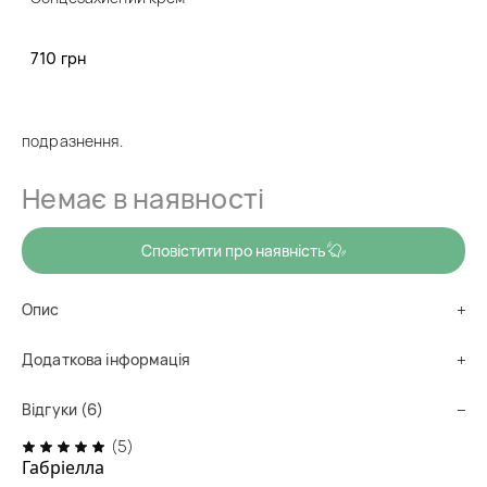
(6)
710 грн
код товару
cr0942
Сонцезахисний крем на основі фізичних та хімічних фільтрів.
Зволожує, насичує, дарує сяйво. Освітляє та не викликає
подразнення.
Немає в наявності
Сповістити про наявність
Опис
Додаткова інформація
Відгуки (6)
(5)
Габріелла