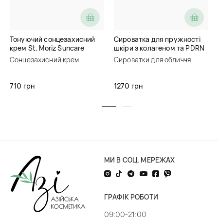
Тонуючий сонцезахисний
Сироватка для пружності
крем St. Moriz Suncare
шкіри з колагеном та PDRN
SPF50 Tinded Face
Purito Multi PDRN Collagen
Сонцезахисний крем
Сироватки для обличчя
Sunscreen
EGF Serum
710 грн
1270 грн
МИ В СОЦ. МЕРЕЖАХ
ГРАФІК РОБОТИ
09:00-21:00