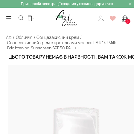
При першій реєстрації кладемо у кошик подаруночок
0
Azi
Обличчя
Сонцезахисний крем
Сонцезахисний крем з протеїнами молока LAIKOU Milk
Brightening Sunscreen SPF50 PA +++
ЦЬОГО ТОВАРУ НЕМАЄ В НАЯВНОСТІ. ВАМ ТАКОЖ 
Назад