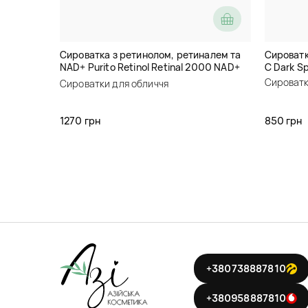
Сироватка з ретинолом, ретиналем та
Сироватка
NAD+ Purito Retinol Retinal 2000 NAD+
C Dark S
Serum
Сироватк
Сироватки для обличчя
1270 грн
850 грн
+380738887810
+380958887810