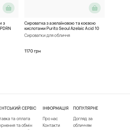
и з
Сироватка з азелаїновою та коєвою
i PDRN
кислотами Purito Seoul Azelaic Acid 10
Kojic Tea Tree Serum
Сироватки для обличчя
1170 грн
ЄНТСЬКИЙ СЕРВІС
ІНФОРМАЦІЯ
ПОПУЛЯРНЕ
тавка та оплата
Про нас
Догляд за
ернення та обмін
Контакти
обличчям