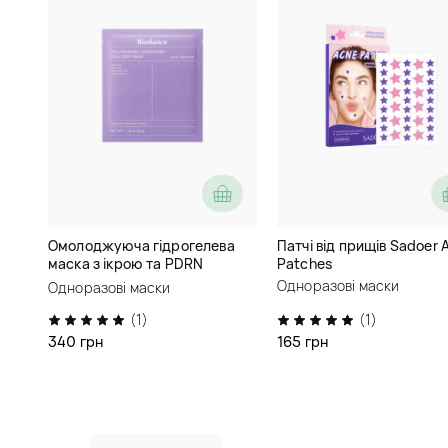
Омолоджуюча гідрогелева
Патчі від прищів Sadoer 
маска з ікрою та PDRN
Patches
Biodance Rejuvenating Caviar
Одноразові маски
Одноразові маски
PDRN Real Deep Mask
(1)
(1)
340 грн
165 грн