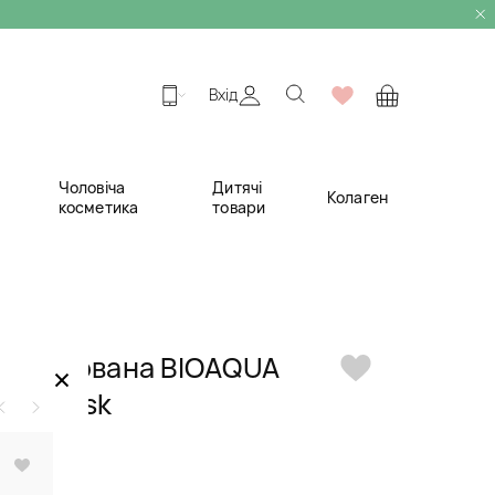
Вхід
Чоловіча
Дитячі
Колаген
косметика
товари
а пресована BIOAQUA
×
ial Mask