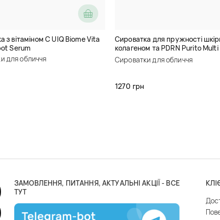
 з вітаміном C UIQ Biome Vita
Сироватка для пружності шкір
pot Serum
колагеном та PDRN Purito Mult
Collagen EGF Serum
и для обличчя
Сироватки для обличчя
1270 грн
ЗАМОВЛЕННЯ, ПИТАННЯ, АКТУАЛЬНІ АКЦІЇ - ВСЕ
КЛІ
ТУТ
Дос
Пов