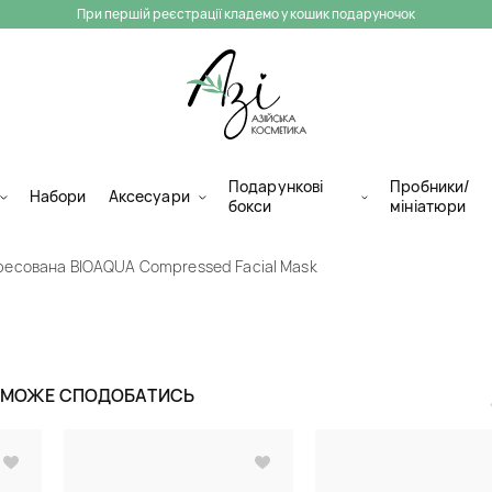
При першій реєстрації кладемо у кошик подаруночок
Подарункові
Пробники/
Набори
Аксесуари
бокси
мініатюри
ресована BIOAQUA Compressed Facial Mask
Тканинна маск
Compressed Fac
Ж МОЖЕ СПОДОБАТИСЬ
Одноразові маски