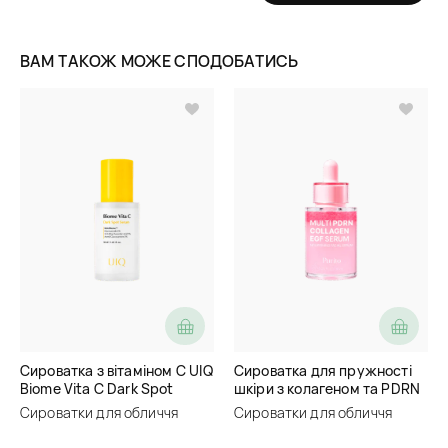
ВАМ ТАКОЖ МОЖЕ СПОДОБАТИСЬ
Сироватка з вітаміном C UIQ
Сироватка для пружності
Biome Vita C Dark Spot
шкіри з колагеном та PDRN
Serum
Purito Multi PDRN Collagen
Сироватки для обличчя
Сироватки для обличчя
EGF Serum