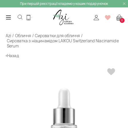
При першій реєстрації кладемо у кошик подаруночок
0
Azi
Обличчя
Сироватки для обличчя
Сироватка з ніацинамідом LAIKOU Switzerland Niacinamide
Serum
Назад