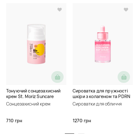
Тонуючий сонцезахисний
Сироватка для пружності
крем St. Moriz Suncare
шкіри з колагеном та PDRN
SPF50 Tinded Face
Purito Multi PDRN Collagen
Сонцезахисний крем
Сироватки для обличчя
Sunscreen
EGF Serum
710 грн
1270 грн