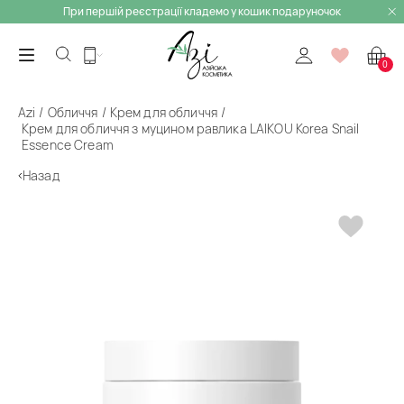
При першій реєстрації кладемо у кошик подаруночок
0
Azi
Обличчя
Крем для обличчя
Крем для обличчя з муцином равлика LAIKOU Korea Snail
Essence Cream
Назад