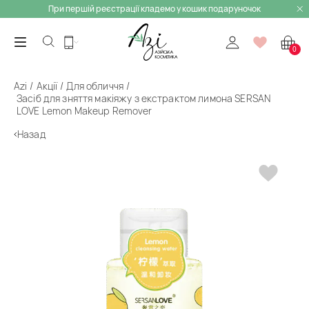
При першій реєстрації кладемо у кошик подаруночок
0
Azi
Акції
Для обличчя
Засіб для зняття макіяжу з екстрактом лимона SERSAN
LOVE Lemon Makeup Remover
Назад