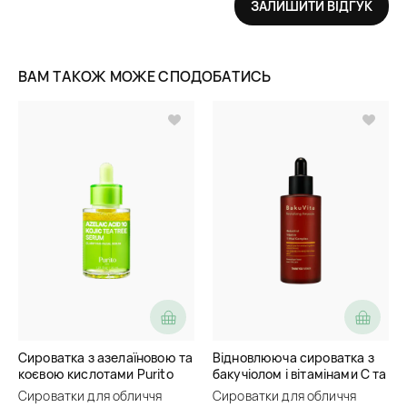
ЗАЛИШИТИ ВІДГУК
ВАМ ТАКОЖ МОЖЕ СПОДОБАТИСЬ
Сироватка з азелаїновою та
Відновлююча сироватка з
коєвою кислотами Purito
бакучіолом і вітамінами C та
Seoul Azelaic Acid 10 Kojic
E Thank You Farmer BakuVita
Сироватки для обличчя
Сироватки для обличчя
Tea Tree Serum
Revitalizing Ampoule