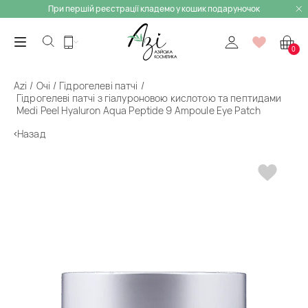
При першій реєстрації кладемо у кошик подаруночок
0
Azi
Очі
Гідрогелеві патчі
Гідрогелеві патчі з гіалуроновою кислотою та пептидами
Medi Peel Hyaluron Aqua Peptide 9 Ampoule Eye Patch
Назад