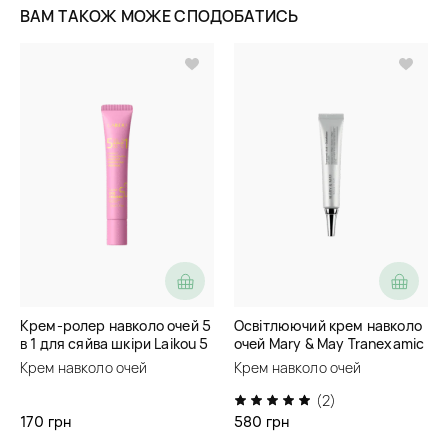
ВАМ ТАКОЖ МОЖЕ СПОДОБАТИСЬ
Крем-ролер навколо очей 5
Освітлюючий крем навколо
в 1 для сяйва шкіри Laikou 5
очей Mary & May Tranexamic
in 1 Glow Up Super Eye
Acid + Glutathione Eye
Крем навколо очей
Крем навколо очей
Cream
Cream
(2)
170 грн
580 грн