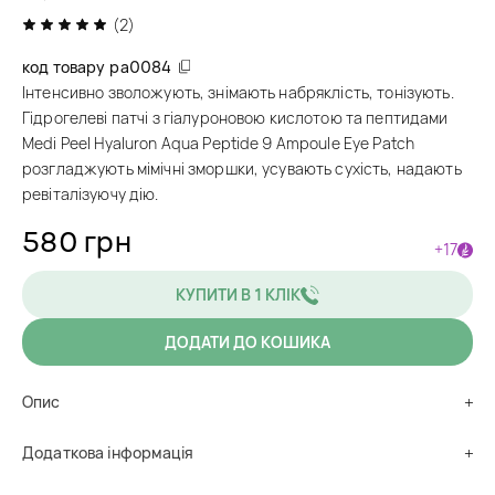
(2)
код товару
pa0084
Інтенсивно зволожують, знімають набряклість, тонізують.
Гідрогелеві патчі з гіалуроновою кислотою та пептидами
Medi Peel Hyaluron Aqua Peptide 9 Ampoule Eye Patch
розгладжують мімічні зморшки, усувають сухість, надають
ревіталізуючу дію.
580 грн
+17
КУПИТИ В 1 КЛІК
ДОДАТИ ДО КОШИКА
Опис
Додаткова інформація