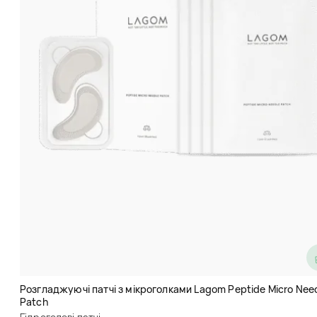
Гідрогелеві патчі з алое вера
SERSAN LOVE Aloe Rehydrating
Eye Mask
Очі
Розгладжуючі патчі з мікроголками Lagom Peptide Micro Nee
Patch
(10)