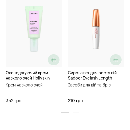
Охолоджуючий крем
Сироватка для росту вій
навколо очей Hollyskin
Sadoer Eyelash Length
Artichoke Skin Cooling Eye
Nourish Growth Serum
Крем навколо очей
Засоби для вій та брів
Cream
352 грн
210 грн