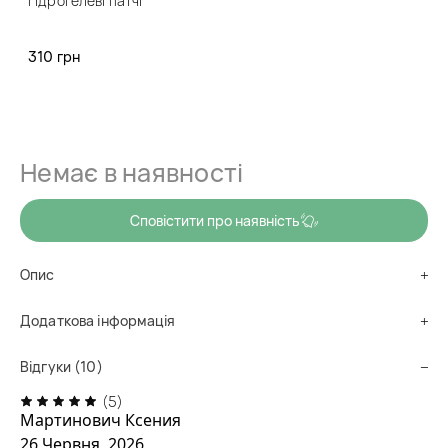
Гідрогелеві патчі
код товару
pa0085
Усувають набряклість, сухість, освіжають. Гідрогелеві патчі
310 грн
з алое вера SERSAN LOVE Aloe Rehydrating Eye Mask
насичують шкіру вологою, пом’якшують, тонізують,
освітлюють темні кола.
Немає в наявності
Сповістити про наявність
Опис
Додаткова інформація
Відгуки (10)
(5)
Мартинович Ксения
26 Червня, 2026