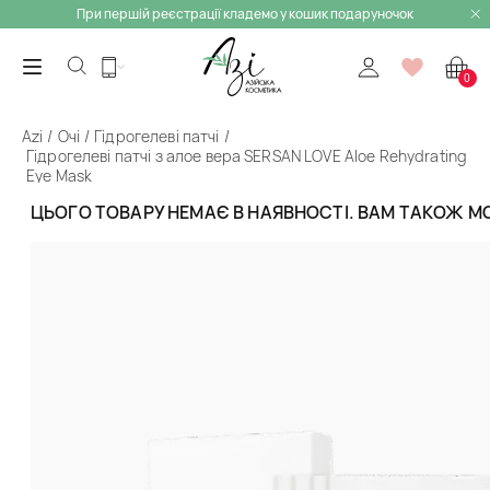
При першій реєстрації кладемо у кошик подаруночок
0
Azi
Очі
Гідрогелеві патчі
Гідрогелеві патчі з алое вера SERSAN LOVE Aloe Rehydrating
Eye Mask
ЦЬОГО ТОВАРУ НЕМАЄ В НАЯВНОСТІ. ВАМ ТАКОЖ 
Назад