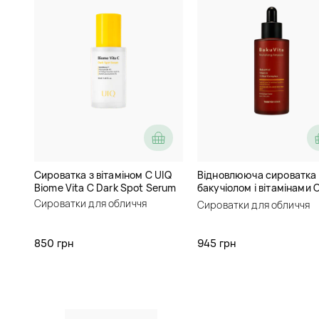
Сироватка з вітаміном C UIQ
Відновлююча сироватка 
Biome Vita C Dark Spot Serum
бакучіолом і вітамінами C
Thank You Farmer BakuVit
Сироватки для обличчя
Сироватки для обличчя
Revitalizing Ampoule
850 грн
945 грн