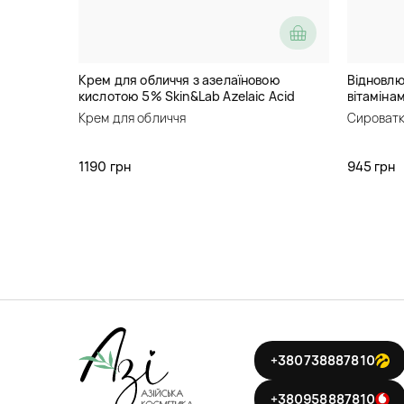
Крем для обличчя з азелаїновою
Відновлю
кислотою 5% Skin&Lab Azelaic Acid
вітамінам
Balancing Moisturizer
BakuVita 
Крем для обличчя
Сироватк
1190 грн
945 грн
+380738887810
+380958887810