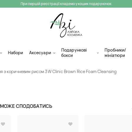
При першій реєстрації кладемо у кошик подаруночок
Подарункові
Пробники/
Набори
Аксесуари
бокси
мініатюри
ня з коричневим рисом 3W Clinic Brown Rice Foam Cleansing
Пінка для вмив
рисом 3W Clini
Ж МОЖЕ СПОДОБАТИСЬ
Cleansing
Обличчя