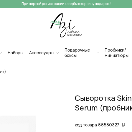
При первой регистрации кладём в корзину подарок!
Подарочные
Пробники/
Наборы
Аксессуары
боксы
миниатюры
ник)
Сыворотка Skin&
Serum (пробни
код товара
55550327