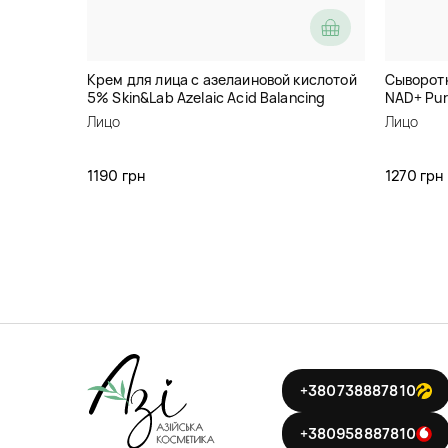
Крем для лица с азелаиновой кислотой
Сыворотк
5% Skin&Lab Azelaic Acid Balancing
NAD+ Pur
Moisturizer
Serum
Лицо
Лицо
1190 грн
1270 грн
+380738887810
+380958887810