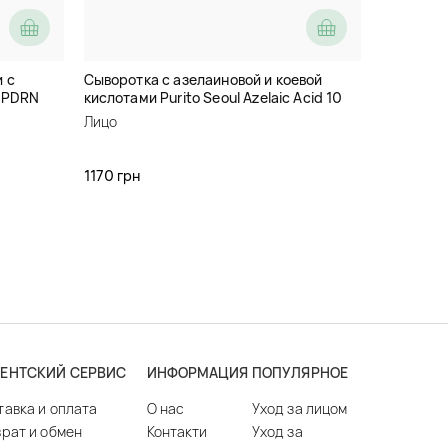
 с
Сыворотка с азелаиновой и коевой
i PDRN
кислотами Purito Seoul Azelaic Acid 10
Kojic Tea Tree Serum
Лицо
1170 грн
ЕНТСКИЙ СЕРВИС
ИНФОРМАЦИЯ
ПОПУЛЯРНОЕ
тавка и оплата
О нас
Уход за лицом
врат и обмен
Контакти
Уход за