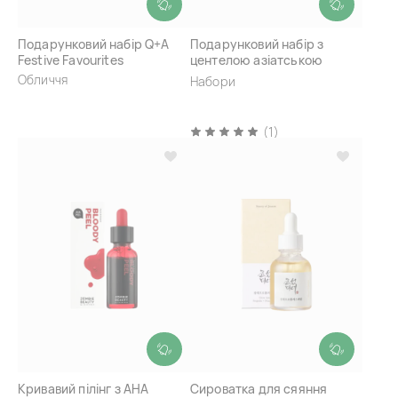
Подарунковий набір Q+A
Подарунковий набір з
Festive Favourites
центелою азіатською
Bioaqua Centella Asiatica
Обличчя
Набори
Soothing Repair Six-piece
Suit
(1)
Кривавий пілінг з AHA
Сироватка для сяяння