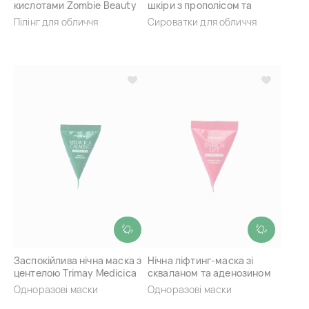
кислотами Zombie Beauty
шкіри з прополісом та
Bloody Peel
ніацинамідом Beauty Of
Пілінг для обличчя
Сироватки для обличчя
Joseon Glow Serum Propol
Заспокійлива нічна маска з
Нічна ліфтинг-маска зі
центелою Trimay Medicica
скваланом та аденозином
Calming Sleeping Pack
Trimay Enrich Lift Sleeping
Одноразові маски
Одноразові маски
Pack