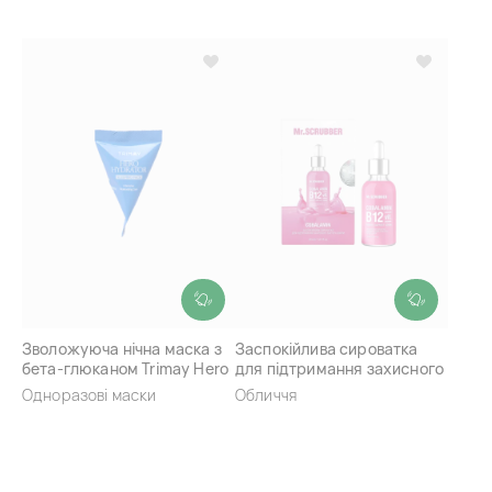
Зволожуюча нічна маска з
Заспокійлива сироватка
бета-глюканом Trimay Hero
для підтримання захисного
Hydrator Sleeping Pack
бар’єра шкіри Mr. Scrubber
Одноразові маски
Обличчя
Cobalamin B12 Barrier
Support Serum