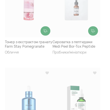
Тонер з екстрактом гранату
Сироватка з пептидами
Farm Stay Pomegranate
Medi Peel Bor-Tox Peptide
Visible Difference Moisture
Ampoule (Пробник)
Обличчя
Пробники/мініатюри
Toner