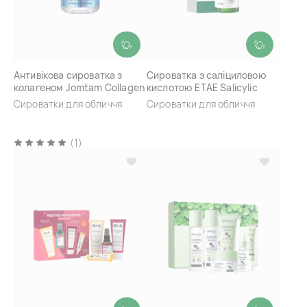
Антивікова сироватка з
Сироватка з саліциловою
колагеном Jomtam Collagen
кислотою ETAE Salicylic
Polypeptide Essence Liquid
Acid Exquisite Essence
Сироватки для обличчя
Сироватки для обличчя
(1)