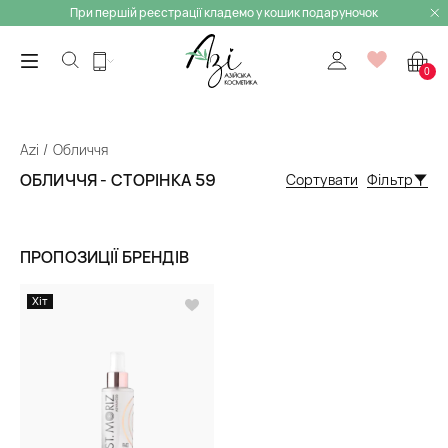
При першій реєстрації кладемо у кошик подаруночок
0
Azi
Обличчя
ОБЛИЧЧЯ - СТОРІНКА 59
Сортувати
Фільтр
ПРОПОЗИЦІЇ БРЕНДІВ
Хіт